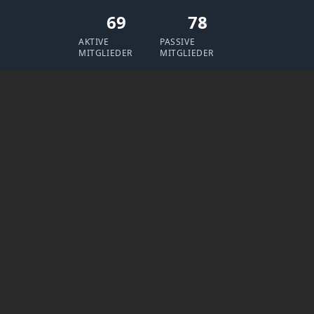
69
78
AKTIVE
PASSIVE
MITGLIEDER
MITGLIEDER
Aktuelle Veranstaltungen
Jubiläumsparty
22. Februar 2025 | 19:11 Uhr
35 Jahre | Einlass 18:30 Uhr | TvH, Arnoldstr. 10, 70378 Stuttgart